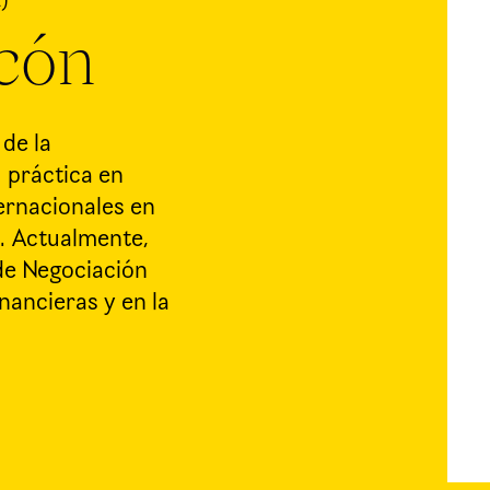
A)
ncón
de la
 práctica en
ternacionales en
s. Actualmente,
 de Negociación
nancieras y en la