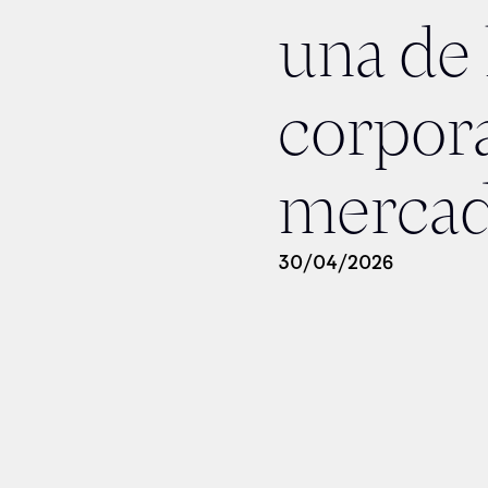
una de 
corpora
merca
30
/
04
/
2026