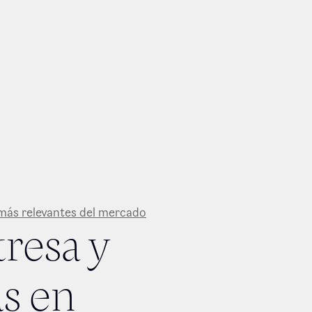
 más relevantes del mercado
resa y
as en