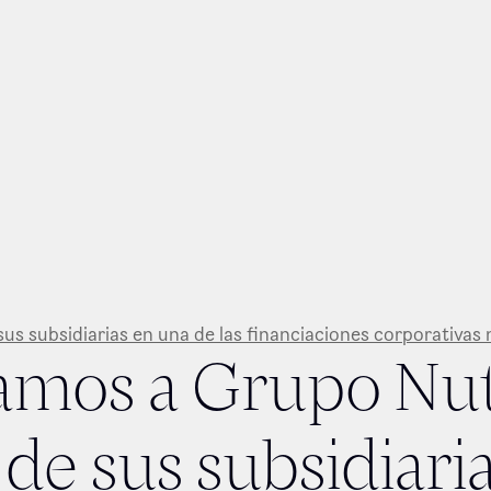
us subsidiarias en una de las financiaciones corporativas
amos a Grupo Nut
s de sus subsidiari